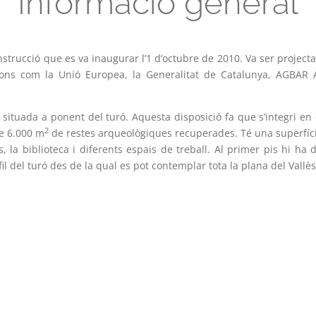
Informació general
strucció que es va inaugurar l’1 d’octubre de 2010. Va ser projecta
ions com la Unió Europea, la Generalitat de Catalunya, AGBAR 
era situada a ponent del turó. Aquesta disposició fa que s’integri 
2
de 6.000 m
de restes arqueològiques recuperades. Té una superfíc
 la biblioteca i diferents espais de treball. Al primer pis hi ha du
l del turó des de la qual es pot contemplar tota la plana del Vallès 