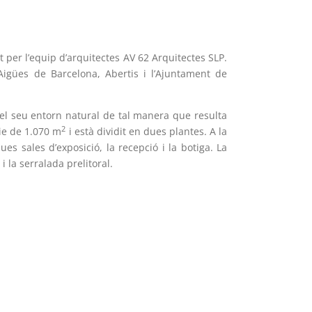
t per l’equip d’arquitectes AV 62 Arquitectes SLP.
Aigües de Barcelona, Abertis i l’Ajuntament de
en el seu entorn natural de tal manera que resulta
2
ie de 1.070 m
i està dividit en dues plantes. A la
es sales d’exposició, la recepció i la botiga. La
i la serralada prelitoral.