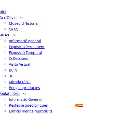
Inici
Ca n’Oliver
Museu d’Història
CRAC
Museu
Informació general
Exposició Permanent
Exposició Temporal
Col·leccions
Visita Virtual
BCIN
3D
Mirada tàctil
Botiga i productes
Poblat Ibèric
Informació General
Restes arqueològiques
Edificis ibèrics reproduïts