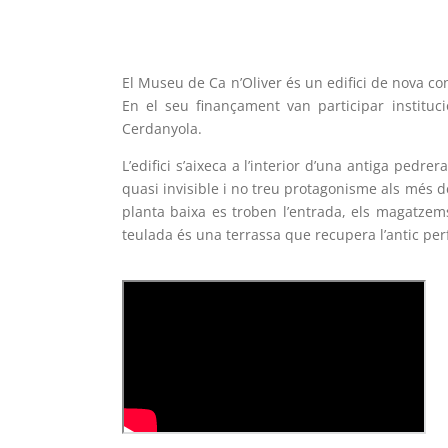
El Museu de Ca n’Oliver és un edifici de nova con
En el seu finançament van participar instituc
Cerdanyola.
L’edifici s’aixeca a l’interior d’una antiga pedr
quasi invisible i no treu protagonisme als més 
planta baixa es troben l’entrada, els magatzems,
teulada és una terrassa que recupera l’antic perfi