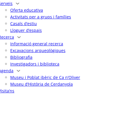
Serveis
Oferta educativa
Activitats per a grups i famílies
Casals d’estiu
Lloguer d’espais
Recerca
Informació general recerca
Excavacions arqueològiques
Bibliografia
Investigadors i biblioteca
Agenda
Museu i Poblat ibèric de Ca n’Oliver
Museu d’Història de Cerdanyola
Visita’ns