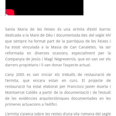
Santa Maria de les Feixes és una ermita d’estil barroc
dedicada a la Mare de Déu i documentada des del segle XIV
que sempre ha format part de la parròquia de les Feixes i
ha estat vinculada a la Masia de Can Canaletes. Va ser
reformada en diverses ocasions, especialment per la
Companyia de Jesús i Magí Negrevernís, que en van ser els
darrers propietaris i li van donar l’aspecte actual.
L’any 2005 es van iniciar els treballs de restauració de
l’ermita, que encara estan en curs. El projecte de
restauració ha estat elaborat per Francisco Javier Asarta i
Montserrat Caldés a partir de la documentació i de l’estudi
de les evidències arquitectòniques documentades en les
primeres actuacions a l’edifici.
L’ermita s’aixeca sobre les restes d’una vila romana del segle