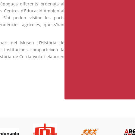
’èpoques diferents ordenats al
ls Centres d’Educació Ambiental
 S’hi poden visitar les parts
endències agrícoles, que s’han
part del Museu d’Història de
 institucions comparteixen la
història de Cerdanyola i elaboren