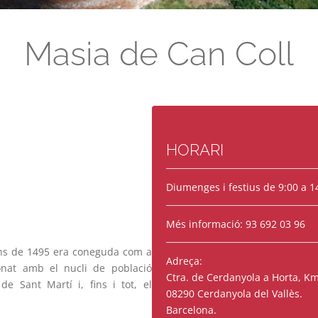
Masia de Can Coll
HORARI
Diumenges i festius de 9:00 a 1
Més informació: 93 692 03 96
ns de 1495 era coneguda com a
Adreça:
onat amb el nucli de població
Ctra. de Cerdanyola a Horta, Km
e Sant Martí i, fins i tot, el
08290 Cerdanyola del Vallès.
Barcelona.