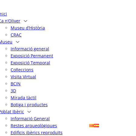
Inici
Ca n’Oliver
Museu d’Història
CRAC
Museu
Informació general
Exposició Permanent
Exposició Temporal
Col·leccions
Visita Virtual
BCIN
3D
Mirada tàctil
Botiga i productes
Poblat Ibèric
Informació General
Restes arqueològiques
Edificis ibèrics reproduïts