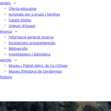
Serveis
Oferta educativa
Activitats per a grups i famílies
Casals d’estiu
Lloguer d’espais
Recerca
Informació general recerca
Excavacions arqueològiques
Bibliografia
Investigadors i biblioteca
Agenda
Museu i Poblat ibèric de Ca n’Oliver
Museu d’Història de Cerdanyola
Visita’ns