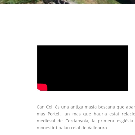
Can Coll és una antiga masia boscana que aba
mas Portell, un mas que hauria estat relaci
medieval de Cerdanyola, la primera església d
monestir i palau reial de Valldaura.