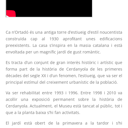
Ca n’Ortadó és una antiga torre d’estiueig d’estil noucentista
construïda cap al 1930 aprofitant unes edificacions
preexistents. La casa s’inspira en la masia catalana i està
envoltada per un magnífic jardí de gust romàntic.
Es tracta d’un conjunt de gran interès històric i artístic que
forma part de la història de Cerdanyola de les primeres
dècades del segle XX i d’un fenomen, l’estiueig, que va ser el
principal estímul del creixement urbanístic de la població.
Va ser rehabilitat entre 1993 i 1996. Entre 1998 i 2010 va
acollir una exposició permanent sobre la història de
Cerdanyola. Actualment, el Museu està tancat al públic, tot i
que a la planta baixa s’hi fan activitats.
El jardí està obert de la primavera a la tardor i s’hi