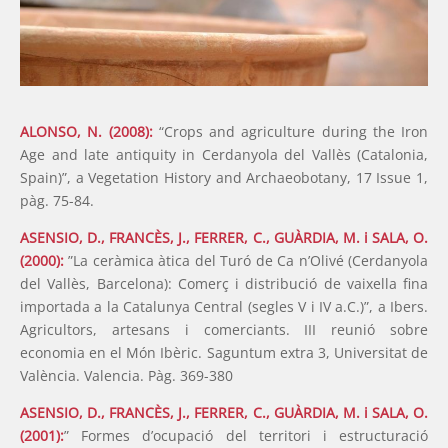
ALONSO, N. (2008):
“Crops and agriculture during the Iron
Age and late antiquity in Cerdanyola del Vallès (Catalonia,
Spain)”, a Vegetation History and Archaeobotany, 17 Issue 1,
pàg. 75-84.
ASENSIO, D., FRANCÈS, J., FERRER, C., GUÀRDIA, M. i SALA, O.
(2000):
”La ceràmica àtica del Turó de Ca n’Olivé (Cerdanyola
del Vallès, Barcelona): Comerç i distribució de vaixella fina
importada a la Catalunya Central (segles V i IV a.C.)”, a Ibers.
Agricultors, artesans i comerciants. III reunió sobre
economia en el Món Ibèric. Saguntum extra 3, Universitat de
València. Valencia. Pàg. 369-380
ASENSIO, D., FRANCÈS, J., FERRER, C., GUÀRDIA, M. i SALA, O.
(2001):
” Formes d’ocupació del territori i estructuració