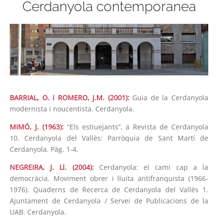
Cerdanyola contemporanea
BARRIAL, O. i ROMERO, J.M. (2001):
Guia de la Cerdanyola
modernista i noucentista. Cerdanyola.
MIMÓ, J. (1963):
“Els estiuejants”, a Revista de Cerdanyola
10. Cerdanyola del Vallès: Parròquia de Sant Martí de
Cerdanyola. Pàg. 1-4.
NEGREIRA, J. Ll. (2004):
Cerdanyola: el camí cap a la
democràcia. Moviment obrer i lluita antifranquista (1966-
1976). Quaderns de Recerca de Cerdanyola del Vallès 1.
Ajuntament de Cerdanyola / Servei de Publicacions de la
UAB. Cerdanyola.