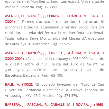
economia en el Món Ibèric. Saguntum extra 3, Universitat de
València. Valencia. Pàg. 369-380
ASENSIO, D., FRANCÈS, J., FERRER, C., GUÀRDIA, M. i SALA, O.
(2001):
” Formes d’ocupació del territori i estructuració
econòmica al sud de la Laietània”, a Territori polític i territori
rural durant l’edat del ferro a la Mediterrània Occidental.
Taula rodona. Sèrie Monogràfica del Museu d’Arqueologia
de Catalunya 20. Barcelona. Pàg. 227-251.
ASENSIO D., FRANCÈS, J., FERRER C., GUÀRDIA, M. i SALA, O
(2000-2001):
«Resultats de la campanya 1998/1999 i estat de
la qüestió sobre el nucli laietà del Turó de Ca n’Olivé
(Cerdanyola, Vallès Occidental)», a Pyrene 31, Universitat de
Barcelona. Barcelona. Pàg. 163-199.
BALIL, A. (1952):
“El poblado layetano del “Turó de Can
Oliver” en Sardañola (Barcelona)”, a Archivo Español de
Arqueología XXV. CSIC. Madrid. Pàg. 374-379.
BARBERÀ, J., PASCUAL, R., CABALLÉ, M. i ROVIRA, J. (1960-