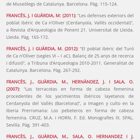
de Museòlegs de Catalunya. Barcelona. Pàg. 115-124.
FRANCÈS, J. I GUÀRDIA, M: (2011):
”Les defenses exteriors del
poblat ibèric de Ca n’Oliver (Cerdanyola, Vallès occidental)”,
a Revista d’Arqueologia de Ponent 21. Universitat de Lleida.
Lleida. Pàg. 165-172.
FRANCÈS, J. i GUÀRDIA, M. (2012):
”El poblat ibèric del Turó
de Ca n’Oliver (segles VI – I aC). Balanç de 25 anys de recerca
i difusió”, a Tribuna d’Arqueologia 2010-2011. Generalitat de
Catalunya. Barcelona. Pàg. 267-292.
FRANCÈS, J., GUÀRDIA, M., HERNÀNDEZ, J. i SALA, O.
(2007):
“Las terracotas en forma de cabeza femenina
procedentes de los yacimientos ibéricos layetanos de
Cerdanyola del Vallès (Barcelona)”, a Imagen y culto en la
Iberia Prerromana: Los pebeteros en forma de cabeza
femenina. CRUZ, M.A. i HORN, F. Ed. Monografies IX. SPAL.
Sevilla. Pàg. 391-403.
FRANCÈS, J., GUÀRDIA, M., SALA, O. HERNANDEZ i J.