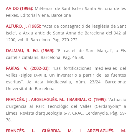
AA DD (1996):
Mil·lenari de Sant Iscle i Santa Victòria de les
Feixes. Editorial Viena, Barcelona
ALTURO, J. (1985):
“Acta de consagració de l’església de Sant
Iscle”, a Arxiu antic de Santa Anna de Barcelona del 942 al
1200, vol. II. Barcelona. Pàg. 270-272.
DALMAU, R. Ed. (1969):
“El castell de Sant Marçal”, a Els
castells catalans. Barcelona. Pàg. 46-58.
FARÍAS, V. (2002-03):
“Las fortificaciones medievales del
Vallès (siglos IX-XIII). Un inventario a partir de las fuentes
escritas”. A: Acta Mediaevalia, núm. 23/24. Barcelona:
Universitat de Barcelona.
FRANCÈS, J., ARGELAGUÉS, M., I BARRIAL, O. (1999):
“Actuació
d’urgència al Parc Tecnològic del Vallès (Cerdanyola)” a
Limes. Revista d’arqueologia 6-7. CRAC. Cerdanyola. Pàg. 59-
78.
FRANCÈS, J., GUÀRDIA, M. i ARGELAGUÉS, M.