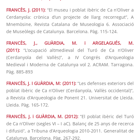
FRANCÈS, J. (2011):
“El museu i poblat ibèric de Ca n’Oliver a
Cerdanyola: crònica d’un projecte de llarg recorregut”, A
Mnemòsine, Revista Catalana de Museologia 6. Associació
de Museòlegs de Catalunya. Barcelona. Pàg. 115-124.
FRANCÈS, J., GUÀRDIA, M. i ARGELAGUÉS, M.
(2011):
“L’ocupació altmedieval del Turó de Ca n’Oliver
(Cerdanyola del Vallès)”, a IV Congrés d’Arqueologia
Medieval i Moderna de Catalunya vol 2. ACRAM. Tarragona.
Pàg. 885-893
FRANCÈS, J. I GUÀRDIA, M: (2011):
”Les defenses exteriors del
poblat ibèric de Ca n’Oliver (Cerdanyola, Vallès occidental)”,
a Revista d’Arqueologia de Ponent 21. Universitat de Lleida.
Lleida. Pàg. 165-172.
FRANCÈS, J. i GUÀRDIA, M. (2012):
”El poblat ibèric del Turó
de Ca n’Oliver (segles VI – I aC). Balanç de 25 anys de recerca
i difusió”, a Tribuna d’Arqueologia 2010-2011. Generalitat de
Catalunya. Barcelona. Pàg. 267-292.