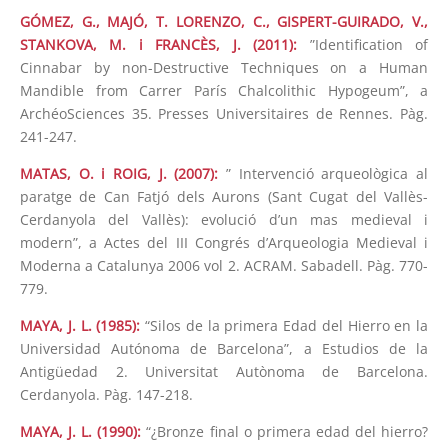
GÓMEZ, G., MAJÓ, T. LORENZO, C., GISPERT-GUIRADO, V.,
STANKOVA, M. i FRANCÈS, J. (2011):
”Identification of
Cinnabar by non-Destructive Techniques on a Human
Mandible from Carrer París Chalcolithic Hypogeum”, a
ArchéoSciences 35. Presses Universitaires de Rennes. Pàg.
241-247.
MATAS, O. i ROIG, J. (2007):
” Intervenció arqueològica al
paratge de Can Fatjó dels Aurons (Sant Cugat del Vallès-
Cerdanyola del Vallès): evolució d’un mas medieval i
modern”, a Actes del III Congrés d’Arqueologia Medieval i
Moderna a Catalunya 2006 vol 2. ACRAM. Sabadell. Pàg. 770-
779.
MAYA, J. L. (1985):
“Silos de la primera Edad del Hierro en la
Universidad Autónoma de Barcelona”, a Estudios de la
Antigüedad 2. Universitat Autònoma de Barcelona.
Cerdanyola. Pàg. 147-218.
MAYA, J. L. (1990):
“¿Bronze final o primera edad del hierro?