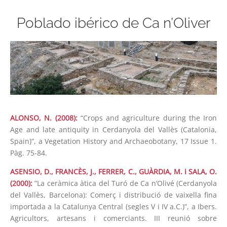
Poblado ibérico de Ca n’Oliver
ALONSO, N. (2008):
“Crops and agriculture during the Iron
Age and late antiquity in Cerdanyola del Vallès (Catalonia,
Spain)”, a Vegetation History and Archaeobotany, 17 Issue 1.
Pàg. 75-84.
ASENSIO, D., FRANCÈS, J., FERRER, C., GUÀRDIA, M. i SALA, O.
(2000):
”La ceràmica àtica del Turó de Ca n’Olivé (Cerdanyola
del Vallès, Barcelona): Comerç i distribució de vaixella fina
importada a la Catalunya Central (segles V i IV a.C.)”, a Ibers.
Agricultors, artesans i comerciants. III reunió sobre