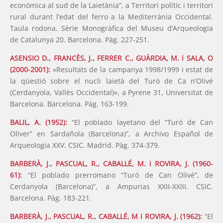
econòmica al sud de la Laietània”, a Territori polític i territori
rural durant l’edat del ferro a la Mediterrània Occidental.
Taula rodona. Sèrie Monogràfica del Museu d’Arqueologia
de Catalunya 20. Barcelona. Pàg. 227-251.
ASENSIO D., FRANCÈS, J., FERRER C., GUÀRDIA, M. i SALA, O
(2000-2001):
«Resultats de la campanya 1998/1999 i estat de
la qüestió sobre el nucli laietà del Turó de Ca n’Olivé
(Cerdanyola, Vallès Occidental)», a Pyrene 31, Universitat de
Barcelona. Barcelona. Pàg. 163-199.
BALIL, A. (1952):
“El poblado layetano del “Turó de Can
Oliver” en Sardañola (Barcelona)”, a Archivo Español de
Arqueología XXV. CSIC. Madrid. Pàg. 374-379.
BARBERÀ, J., PASCUAL, R., CABALLÉ, M. i ROVIRA, J. (1960-
61):
“El poblado prerromano “Turó de Can Olivé”, de
Cerdanyola (Barcelona)”, a Ampurias XXII-XXIII. CSIC.
Barcelona. Pàg. 183-221.
BARBERÀ, J., PASCUAL, R., CABALLÉ, M i ROVIRA, J. (1962):
“El