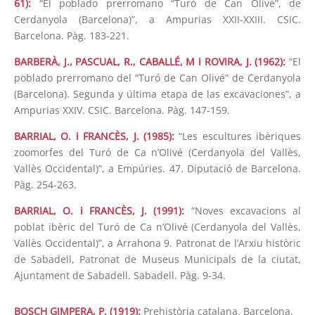
61):
“El poblado prerromano “Turó de Can Olivé”, de
Cerdanyola (Barcelona)”, a Ampurias XXII-XXIII. CSIC.
Barcelona. Pàg. 183-221.
BARBERÀ, J., PASCUAL, R., CABALLÉ, M i ROVIRA, J. (1962):
“El
poblado prerromano del “Turó de Can Olivé” de Cerdanyola
(Barcelona). Segunda y última etapa de las excavaciones”, a
Ampurias XXIV. CSIC. Barcelona. Pàg. 147-159.
BARRIAL, O. i FRANCÈS, J. (1985):
“Les escultures ibèriques
zoomorfes del Turó de Ca n’Olivé (Cerdanyola del Vallès,
Vallès Occidental)”, a Empúries. 47. Diputació de Barcelona.
Pàg. 254-263.
BARRIAL, O. i FRANCÈS, J. (1991):
“Noves excavacions al
poblat ibèric del Turó de Ca n’Olivé (Cerdanyola del Vallès,
Vallès Occidental)”, a Arrahona 9. Patronat de l’Arxiu històric
de Sabadell, Patronat de Museus Municipals de la ciutat,
Ajuntament de Sabadell. Sabadell. Pàg. 9-34.
BOSCH GIMPERA, P. (1919):
Prehistòria catalana. Barcelona.