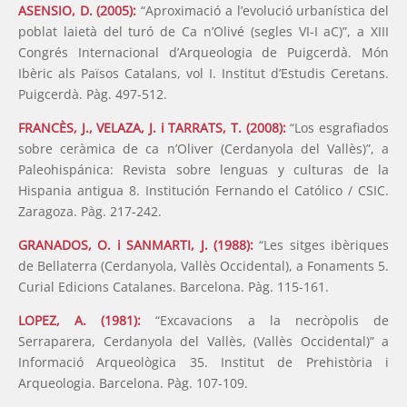
ASENSIO, D. (2005):
“Aproximació a l’evolució urbanística del
poblat laietà del turó de Ca n’Olivé (segles VI-I aC)”, a XIII
Congrés Internacional d’Arqueologia de Puigcerdà. Món
Ibèric als Països Catalans, vol I. Institut d’Estudis Ceretans.
Puigcerdà. Pàg. 497-512.
FRANCÈS, J., VELAZA, J. i TARRATS, T. (2008):
“Los esgrafiados
sobre ceràmica de ca n’Oliver (Cerdanyola del Vallès)”, a
Paleohispánica: Revista sobre lenguas y culturas de la
Hispania antigua 8. Institución Fernando el Católico / CSIC.
Zaragoza. Pàg. 217-242.
GRANADOS, O. i SANMARTI, J. (1988):
“Les sitges ibèriques
de Bellaterra (Cerdanyola, Vallès Occidental), a Fonaments 5.
Curial Edicions Catalanes. Barcelona. Pàg. 115-161.
LOPEZ, A. (1981):
“Excavacions a la necròpolis de
Serraparera, Cerdanyola del Vallès, (Vallès Occidental)” a
Informació Arqueològica 35. Institut de Prehistòria i
Arqueologia. Barcelona. Pàg. 107-109.