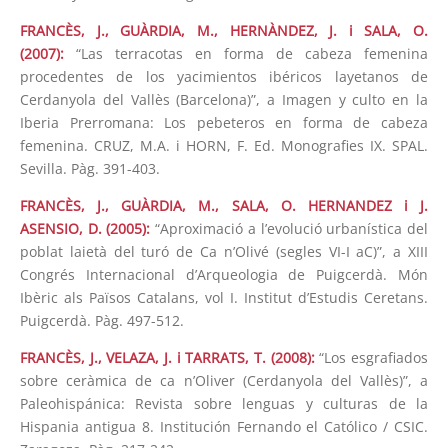
FRANCÈS, J., GUÀRDIA, M., HERNÀNDEZ, J. i SALA, O.
(2007):
“Las terracotas en forma de cabeza femenina
procedentes de los yacimientos ibéricos layetanos de
Cerdanyola del Vallès (Barcelona)”, a Imagen y culto en la
Iberia Prerromana: Los pebeteros en forma de cabeza
femenina. CRUZ, M.A. i HORN, F. Ed. Monografies IX. SPAL.
Sevilla. Pàg. 391-403.
FRANCÈS, J., GUÀRDIA, M., SALA, O. HERNANDEZ i J.
ASENSIO, D. (2005):
“Aproximació a l’evolució urbanística del
poblat laietà del turó de Ca n’Olivé (segles VI-I aC)”, a XIII
Congrés Internacional d’Arqueologia de Puigcerdà. Món
Ibèric als Països Catalans, vol I. Institut d’Estudis Ceretans.
Puigcerdà. Pàg. 497-512.
FRANCÈS, J., VELAZA, J. i TARRATS, T. (2008):
“Los esgrafiados
sobre ceràmica de ca n’Oliver (Cerdanyola del Vallès)”, a
Paleohispánica: Revista sobre lenguas y culturas de la
Hispania antigua 8. Institución Fernando el Católico / CSIC.