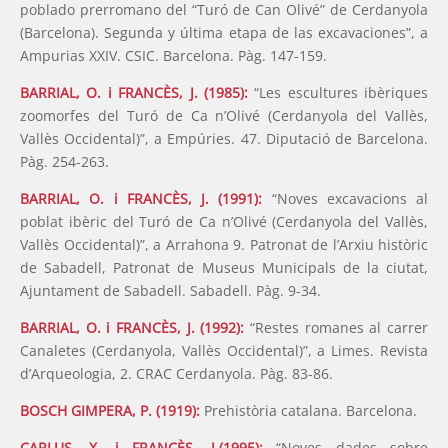
poblado prerromano del “Turó de Can Olivé” de Cerdanyola
(Barcelona). Segunda y última etapa de las excavaciones”, a
Ampurias XXIV. CSIC. Barcelona. Pàg. 147-159.
BARRIAL, O. i FRANCÈS, J. (1985):
“Les escultures ibèriques
zoomorfes del Turó de Ca n’Olivé (Cerdanyola del Vallès,
Vallès Occidental)”, a Empúries. 47. Diputació de Barcelona.
Pàg. 254-263.
BARRIAL, O. i FRANCÈS, J. (1991):
“Noves excavacions al
poblat ibèric del Turó de Ca n’Olivé (Cerdanyola del Vallès,
Vallès Occidental)”, a Arrahona 9. Patronat de l’Arxiu històric
de Sabadell, Patronat de Museus Municipals de la ciutat,
Ajuntament de Sabadell. Sabadell. Pàg. 9-34.
BARRIAL, O. i FRANCÈS, J. (1992):
“Restes romanes al carrer
Canaletes (Cerdanyola, Vallès Occidental)”, a Limes. Revista
d’Arqueologia, 2. CRAC Cerdanyola. Pàg. 83-86.
BOSCH GIMPERA, P. (1919):
Prehistòria catalana. Barcelona.
CARLUS, X. i FRANCÈS, J.(1995):
“Noves dades sobre