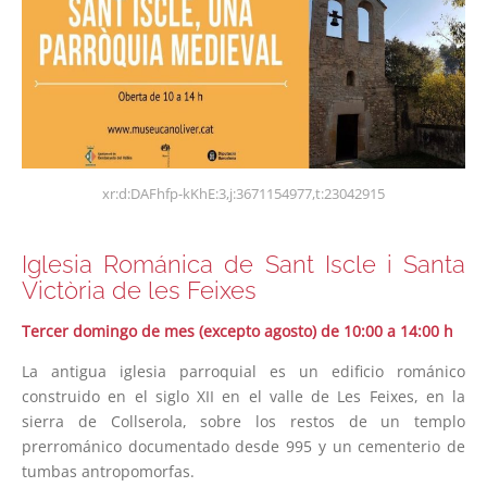
xr:d:DAFhfp-kKhE:3,j:3671154977,t:23042915
Iglesia Románica de Sant Iscle i Santa
Victòria de les Feixes
Tercer domingo de mes (excepto agosto) de 10:00 a 14:00 h
La antigua iglesia parroquial es un edificio románico
construido en el siglo XII en el valle de Les Feixes, en la
sierra de Collserola, sobre los restos de un templo
prerrománico documentado desde 995 y un cementerio de
tumbas antropomorfas.