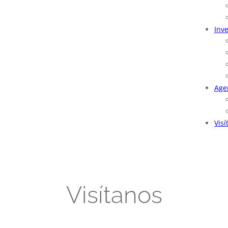
Inv
Age
Visí
Visítanos