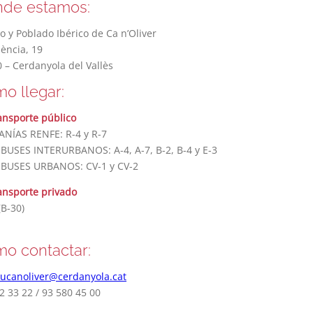
de estamos:
 y Poblado Ibérico de Ca n’Oliver
lència, 19
 – Cerdanyola del Vallès
o llegar:
ansporte público
NÍAS RENFE: R-4 y R-7
USES INTERURBANOS: A-4, A-7, B-2, B-4 y E-3
BUSES URBANOS: CV-1 y CV-2
ansporte privado
(B-30)
o contactar:
ucanoliver@cerdanyola.cat
2 33 22 / 93 580 45 00