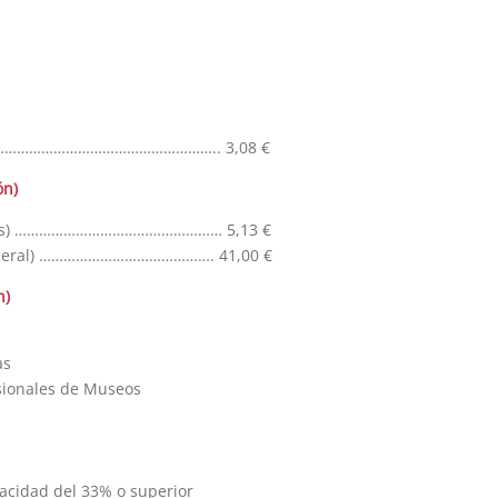
)……………………………………………………….. 3,08 €
ón)
 niños) …………………………………………… 5,13 €
general) ……………………………………. 41,00 €
n)
as
sionales de Museos
acidad del 33% o superior