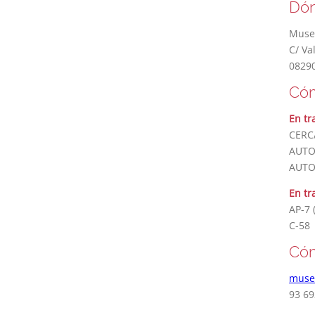
Dón
Museo
C/ Va
08290
Cóm
En tr
CERCA
AUTOB
AUTO
En tr
AP-7 
C-58
Cóm
muse
93 69