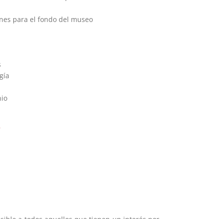
nes para el fondo del museo
s
gía
nio