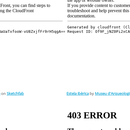
a
on
Sketchfab
Estela ibèrica
by
Museu d'Arqueologi