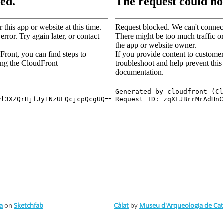
a
on
Sketchfab
Càlat
by
Museu d'Arqueologia de Ca