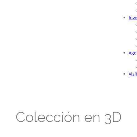
Inv
Age
Visí
Colección en 3D