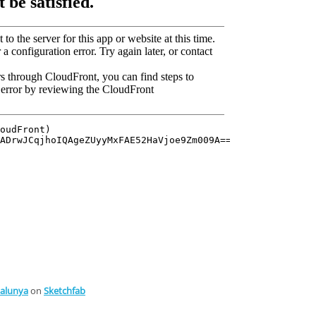
talunya
on
Sketchfab