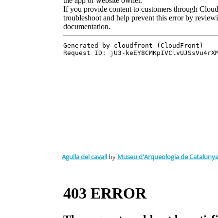
Agulla del cavall
by
Museu d'Arqueologia de Cataluny