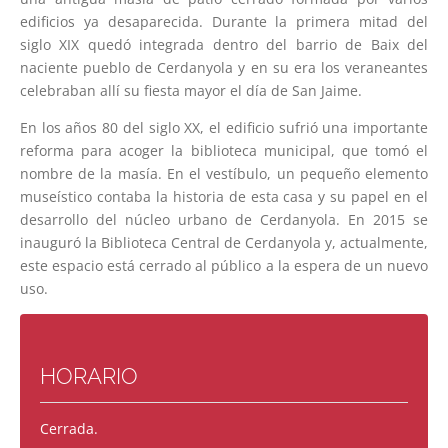
edificios ya desaparecida. Durante la primera mitad del
siglo XIX quedó integrada dentro del barrio de Baix del
naciente pueblo de Cerdanyola y en su era los veraneantes
celebraban allí su fiesta mayor el día de San Jaime.
En los años 80 del siglo XX, el edificio sufrió una importante
reforma para acoger la biblioteca municipal, que tomó el
nombre de la masía. En el vestíbulo, un pequeño elemento
museístico contaba la historia de esta casa y su papel en el
desarrollo del núcleo urbano de Cerdanyola. En 2015 se
inauguró la Biblioteca Central de Cerdanyola y, actualmente,
este espacio está cerrado al público a la espera de un nuevo
uso.
HORARIO
Cerrada.